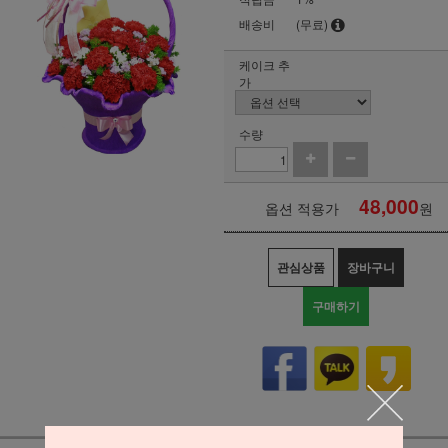
배송비
(무료)
케이크 추
가
수량
48,000
옵션 적용가
원
관심상품
장바구니
구매하기