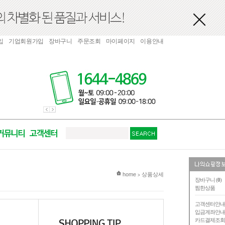
입
기업회원가입
장바구니
주문조회
마이페이지
이용안내
현재 위치
home
상품상세
>
장바구니 (
0
)
찜한상품
고객센터안
입금계좌안
카드결제조