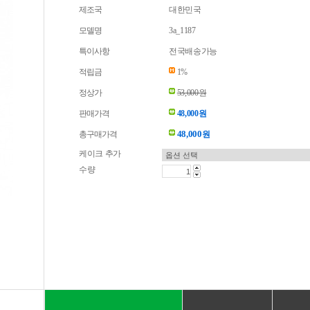
제조국
대한민국
모델명
3a_1187
특이사항
전국배송가능
적립금
1%
정상가
53,000원
판매가격
48,000원
48,000
총구매가격
원
케이크 추가
수량