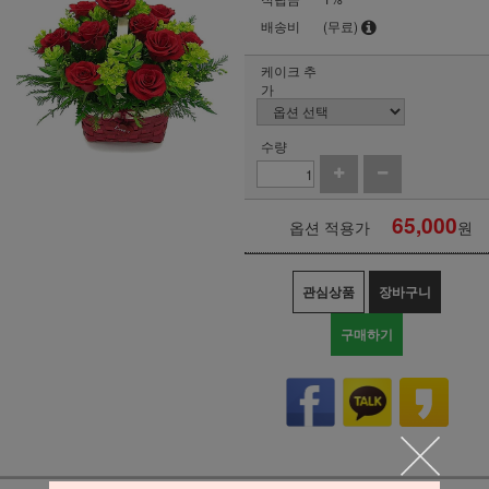
배송비
(무료)
케이크 추
가
수량
65,000
옵션 적용가
원
관심상품
장바구니
구매하기