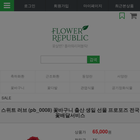
로그인
회원가입
마이페이지
최근본상품
축하화환
근조화환
동양란
서양란
꽃바구니
꽃다발
관엽식물
공기정화식물
SALE
스위트 러브 (pb_0008) 꽃바구니 출산 생일 선물 프로포즈 전국
꽃배달서비스
65,000
상품가
원
적립금
1%