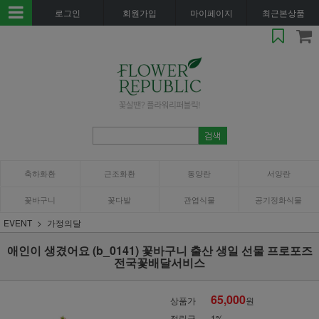
로그인
회원가입
마이페이지
최근본상품
축하화환
근조화환
동양란
서양란
꽃바구니
꽃다발
관엽식물
공기정화식물
EVENT
가정의달
애인이 생겼어요 (b_0141) 꽃바구니 출산 생일 선물 프로포즈
전국꽃배달서비스
65,000
상품가
원
적립금
1%