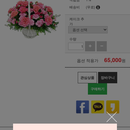
배송비
(무료)
케이크 추
가
수량
65,000
옵션 적용가
원
관심상품
장바구니
구매하기