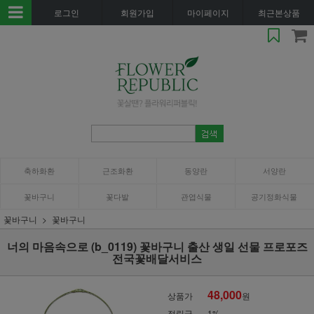
로그인
회원가입
마이페이지
최근본상품
축하화환
근조화환
동양란
서양란
꽃바구니
꽃다발
관엽식물
공기정화식물
꽃바구니
꽃바구니
너의 마음속으로 (b_0119) 꽃바구니 출산 생일 선물 프로포즈
전국꽃배달서비스
48,000
상품가
원
적립금
1%