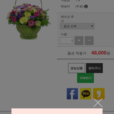
배송비
(무료)
케이크 추
가
수량
48,000
옵션 적용가
원
관심상품
장바구니
구매하기