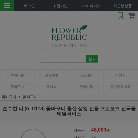
로그인
회원가입
마이페이지
최근본상품
축하화환
근조화환
동양란
서양란
꽃바구니
꽃다발
관엽식물
공기정화식물
꽃바구니
꽃바구니
순수한 너 (b_0118) 꽃바구니 출산 생일 선물 프로포즈 전국꽃
배달서비스
48,000
상품가
원
적립금
1%