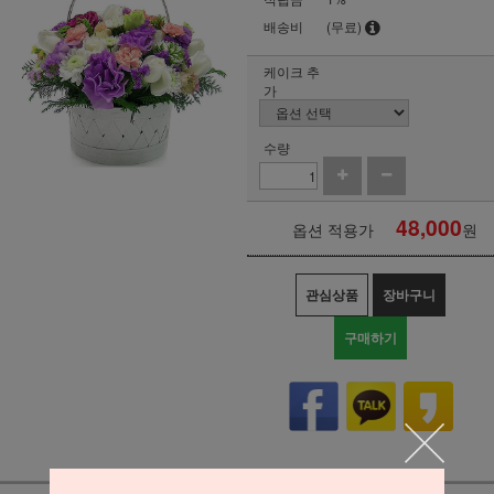
배송비
(무료)
케이크 추
가
수량
48,000
옵션 적용가
원
관심상품
장바구니
구매하기