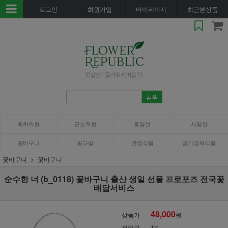
로그인
회원가입
마이페이지
최근본상품
축하화환
근조화환
동양란
서양란
꽃바구니
꽃다발
관엽식물
공기정화식물
꽃바구니
꽃바구니
순수한 너 (b_0118) 꽃바구니 출산 생일 선물 프로포즈 전국꽃
배달서비스
48,000
상품가
원
적립금
1%