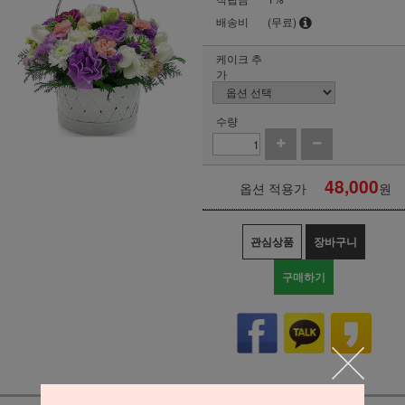
배송비
(무료)
케이크 추
가
수량
48,000
옵션 적용가
원
관심상품
장바구니
구매하기