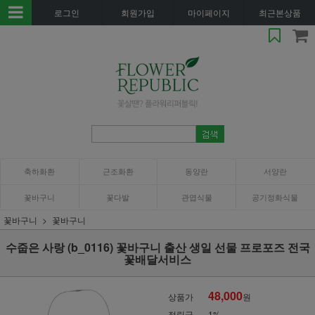
로그인
회원가입
마이페이지
최근본상품
축하화환
근조화환
동양란
서양란
꽃바구니
꽃다발
관엽식물
공기정화식물
꽃바구니
꽃바구니
수줍은 사랑 (b_0116) 꽃바구니 출산 생일 선물 프로포즈 전국
꽃배달서비스
48,000
상품가
원
적립금
1%