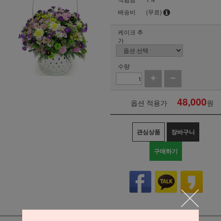
배송비
(무료)
케이크 추
가
수량
48,000
옵션 적용가
원
관심상품
장바구니
구매하기