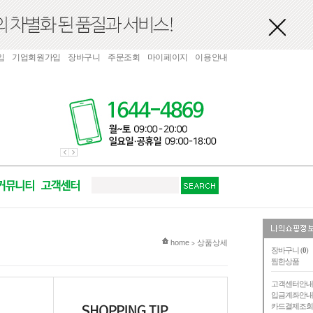
입
기업회원가입
장바구니
주문조회
마이페이지
이용안내
현재 위치
home
상품상세
>
장바구니 (
0
)
찜한상품
고객센터안
입금계좌안
카드결제조