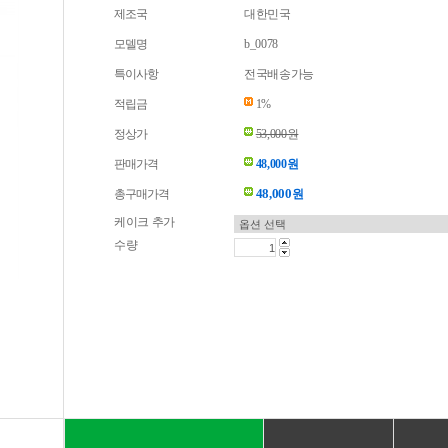
제조국
대한민국
모델명
b_0078
특이사항
전국배송가능
적립금
1%
정상가
53,000원
판매가격
48,000원
48,000
총구매가격
원
케이크 추가
수량