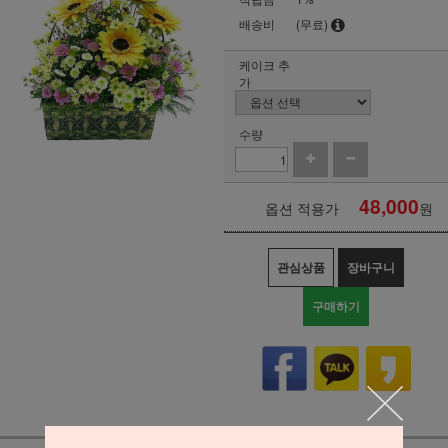
배송비
(무료)
케이크 추
가
수량
48,000
옵션 적용가
원
관심상품
장바구니
구매하기