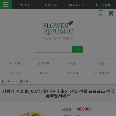
로그인
회원가입
마이페이지
최근본상품
축하화환
근조화환
동양란
서양란
꽃바구니
꽃다발
관엽식물
공기정화식물
꽃바구니
꽃바구니
사랑의 계절 (b_0077) 꽃바구니 출산 생일 선물 프로포즈 전국
꽃배달서비스
48,000
상품가
원
적립금
1%