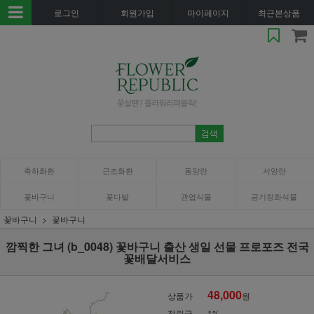
로그인
회원가입
마이페이지
최근본상품
축하화환
근조화환
동양란
서양란
꽃바구니
꽃다발
관엽식물
공기정화식물
꽃바구니
꽃바구니
깜찍한 그녀 (b_0048) 꽃바구니 출산 생일 선물 프로포즈 전국
꽃배달서비스
48,000
상품가
원
적립금
1%