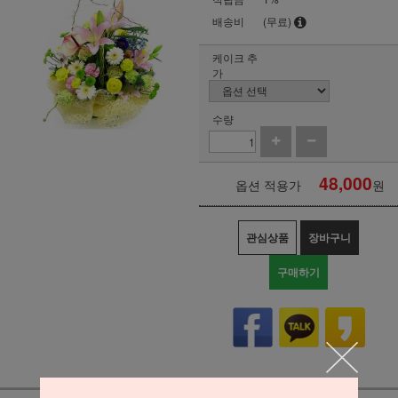
배송비
(무료)
케이크 추
가
수량
48,000
옵션 적용가
원
관심상품
장바구니
구매하기