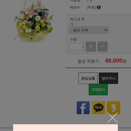
배송비
(무료)
케이크 추
가
수량
48,000
옵션 적용가
원
관심상품
장바구니
구매하기