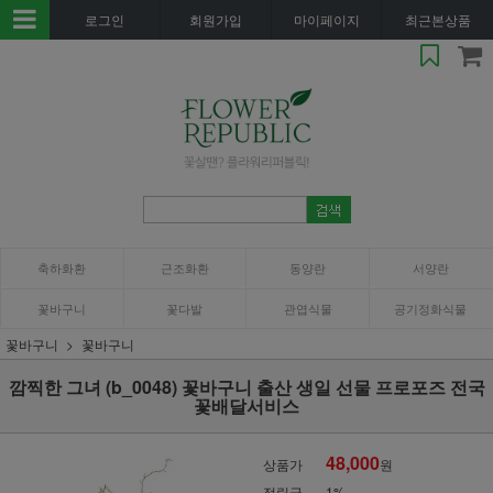
로그인
회원가입
마이페이지
최근본상품
축하화환
근조화환
동양란
서양란
꽃바구니
꽃다발
관엽식물
공기정화식물
꽃바구니
꽃바구니
깜찍한 그녀 (b_0048) 꽃바구니 출산 생일 선물 프로포즈 전국
꽃배달서비스
48,000
상품가
원
적립금
1%