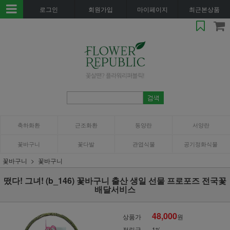
로그인
회원가입
마이페이지
최근본상품
축하화환
근조화환
동양란
서양란
꽃바구니
꽃다발
관엽식물
공기정화식물
꽃바구니
꽃바구니
떴다! 그녀! (b_146) 꽃바구니 출산 생일 선물 프로포즈 전국꽃
배달서비스
48,000
상품가
원
적립금
1%