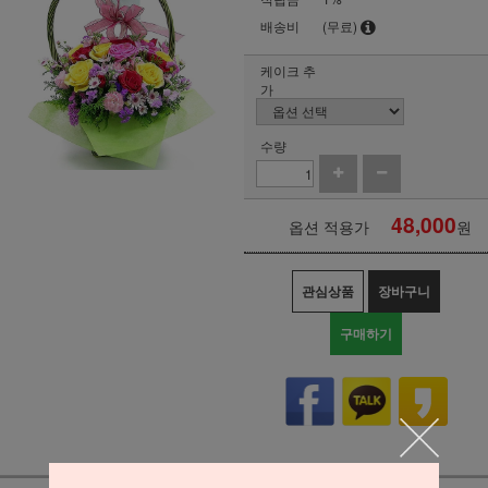
배송비
(무료)
케이크 추
가
수량
48,000
옵션 적용가
원
관심상품
장바구니
구매하기