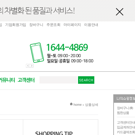
입
기업회원가입
장바구니
주문조회
마이페이지
이용안내
현재 위치
home
상품상세
>
장바구니 (
0
)
찜한상품
고객센터안
입금계좌안
카드결제조