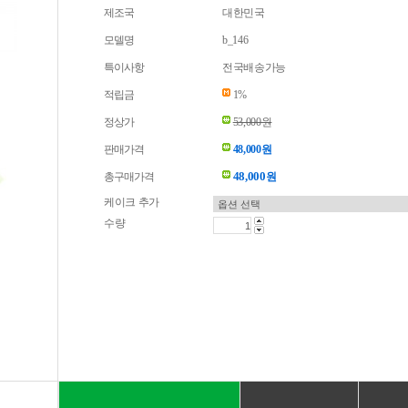
제조국
대한민국
모델명
b_146
특이사항
전국배송가능
적립금
1%
정상가
53,000원
판매가격
48,000원
48,000
총구매가격
원
케이크 추가
수량