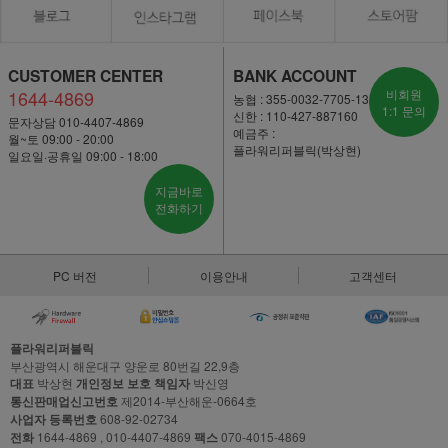
CUSTOMER CENTER
BANK ACCOUNT
1644-4869
비회원
농협 : 355-0032-7705-13
1:1 문의
신한 : 110-427-887160
문자상담 010-4407-4869
예금주 :
월~토 09:00 - 20:00
플라워리퍼블릭(박상현)
일요일·공휴일 09:00 - 18:00
지금바로
전화하기
PC 버전
이용안내
고객센터
플라워리퍼블릭
부산광역시 해운대구 양운로 80번길 22,9층
대표
박상현
개인정보 보호 책임자
박신영
통신판매업신고번호
제2014-부산해운-0664호
사업자 등록번호
608-92-02734
전화
1644-4869 , 010-4407-4869
팩스
070-4015-4869