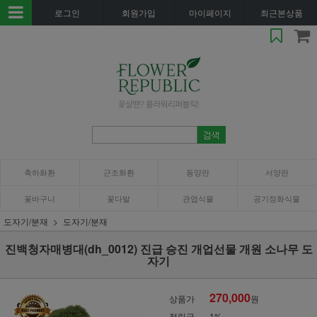
로그인
회원가입
마이페이지
최근본상품
축하화환
근조화환
동양란
서양란
꽃바구니
꽃다발
관엽식물
공기정화식물
도자기/분재
도자기/분재
진백청자매병대(dh_0012) 진급 승진 개업선물 개원 소나무 도
자기
270,000
상품가
원
적립금
1%