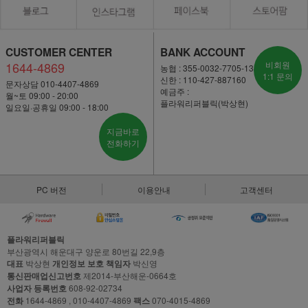
CUSTOMER CENTER
BANK ACCOUNT
1644-4869
비회원
농협 : 355-0032-7705-13
1:1 문의
신한 : 110-427-887160
문자상담 010-4407-4869
예금주 :
월~토 09:00 - 20:00
플라워리퍼블릭(박상현)
일요일·공휴일 09:00 - 18:00
지금바로
전화하기
PC 버전
이용안내
고객센터
플라워리퍼블릭
부산광역시 해운대구 양운로 80번길 22,9층
대표
박상현
개인정보 보호 책임자
박신영
통신판매업신고번호
제2014-부산해운-0664호
사업자 등록번호
608-92-02734
전화
1644-4869 , 010-4407-4869
팩스
070-4015-4869