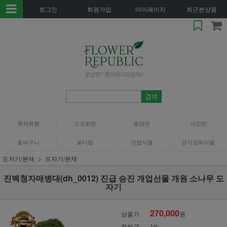
로그인
회원가입
마이페이지
최근본상품
축하화환
근조화환
동양란
서양란
꽃바구니
꽃다발
관엽식물
공기정화식물
도자기/분재
도자기/분재
진백청자매병대(dh_0012) 진급 승진 개업선물 개원 소나무 도
자기
270,000
상품가
원
적립금
1%