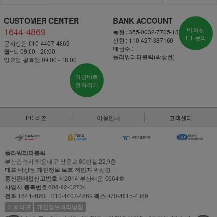
CUSTOMER CENTER
BANK ACCOUNT
1644-4869
비회원
농협 : 355-0032-7705-13
1:1 문의
신한 : 110-427-887160
문자상담 010-4407-4869
예금주 :
월~토 09:00 - 20:00
플라워리퍼블릭(박상현)
일요일·공휴일 09:00 - 18:00
지금바로
전화하기
PC 버전
이용안내
고객센터
플라워리퍼블릭
부산광역시 해운대구 양운로 80번길 22,9층
대표
박상현
개인정보 보호 책임자
박신영
통신판매업신고번호
제2014-부산해운-0664호
사업자 등록번호
608-92-02734
전화
1644-4869 , 010-4407-4869
팩스
070-4015-4869
이용약관
개인정보처리방침