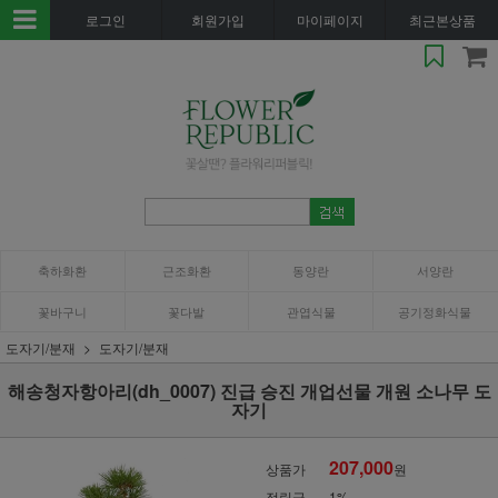
로그인
회원가입
마이페이지
최근본상품
축하화환
근조화환
동양란
서양란
꽃바구니
꽃다발
관엽식물
공기정화식물
도자기/분재
도자기/분재
해송청자항아리(dh_0007) 진급 승진 개업선물 개원 소나무 도
자기
207,000
상품가
원
적립금
1%