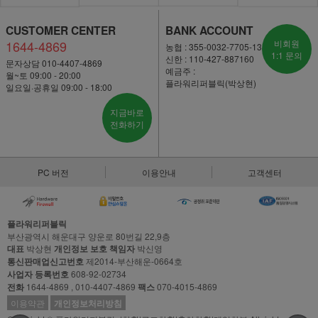
CUSTOMER CENTER
BANK ACCOUNT
1644-4869
비회원
농협 : 355-0032-7705-13
1:1 문의
신한 : 110-427-887160
문자상담 010-4407-4869
예금주 :
월~토 09:00 - 20:00
플라워리퍼블릭(박상현)
일요일·공휴일 09:00 - 18:00
지금바로
전화하기
PC 버전
이용안내
고객센터
플라워리퍼블릭
부산광역시 해운대구 양운로 80번길 22,9층
대표
박상현
개인정보 보호 책임자
박신영
통신판매업신고번호
제2014-부산해운-0664호
사업자 등록번호
608-92-02734
전화
1644-4869 , 010-4407-4869
팩스
070-4015-4869
이용약관
개인정보처리방침