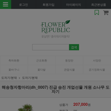
로그인
회원가입
마이페이지
최근본상품
축하화환
근조화환
동양란
서양란
꽃바구니
꽃다발
관엽식물
공기정화식물
도자기/분재
도자기/분재
해송청자항아리(dh_0007) 진급 승진 개업선물 개원 소나무 도
자기
207,000
상품가
원
적립금
1%