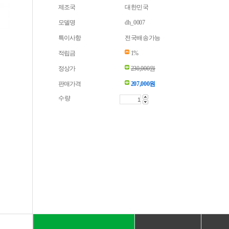
제조국
대한민국
모델명
dh_0007
특이사항
전국배송가능
적립금
1%
정상가
230,000원
판매가격
207,000
원
수량