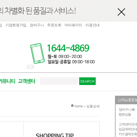
입
기업회원가입
장바구니
주문조회
마이페이지
이용안내
현재 위치
home
상품상세
>
장바구니 (
0
)
찜한상품
고객센터안
입금계좌안
카드결제조