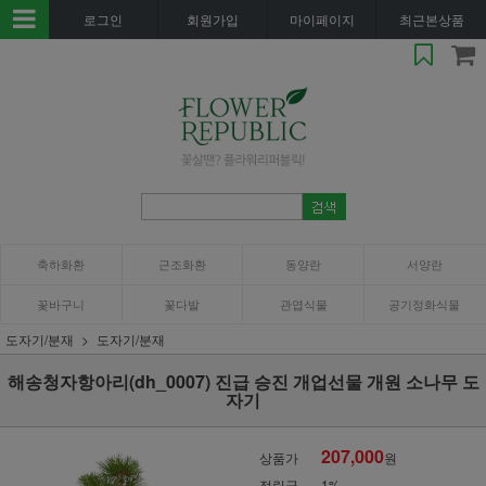
로그인
회원가입
마이페이지
최근본상품
축하화환
근조화환
동양란
서양란
꽃바구니
꽃다발
관엽식물
공기정화식물
도자기/분재
도자기/분재
해송청자항아리(dh_0007) 진급 승진 개업선물 개원 소나무 도
자기
207,000
상품가
원
적립금
1%