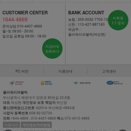
CUSTOMER CENTER
BANK ACCOUNT
1644-4869
비회원
농협 : 355-0032-7705-13
1:1 문의
신한 : 110-427-887160
문자상담 010-4407-4869
예금주 :
월~토 09:00 - 20:00
플라워리퍼블릭(박상현)
일요일·공휴일 09:00 - 18:00
지금바로
전화하기
PC 버전
이용안내
고객센터
플라워리퍼블릭
부산광역시 해운대구 양운로 80번길 22,9층
대표
박상현
개인정보 보호 책임자
박신영
통신판매업신고번호
제2014-부산해운-0664호
사업자 등록번호
608-92-02734
전화
1644-4869 , 010-4407-4869
팩스
070-4015-4869
이용약관
개인정보처리방침