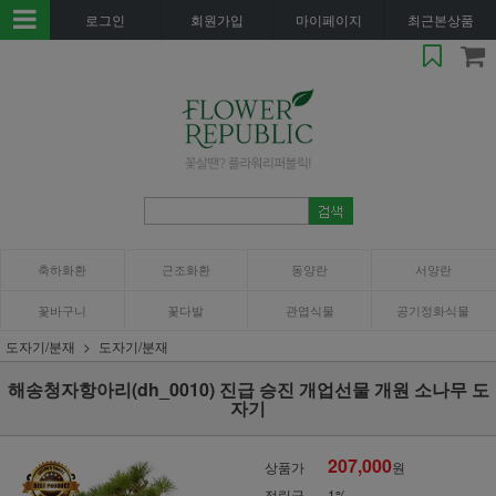
로그인
회원가입
마이페이지
최근본상품
축하화환
근조화환
동양란
서양란
꽃바구니
꽃다발
관엽식물
공기정화식물
도자기/분재
도자기/분재
해송청자항아리(dh_0010) 진급 승진 개업선물 개원 소나무 도
자기
207,000
상품가
원
적립금
1%