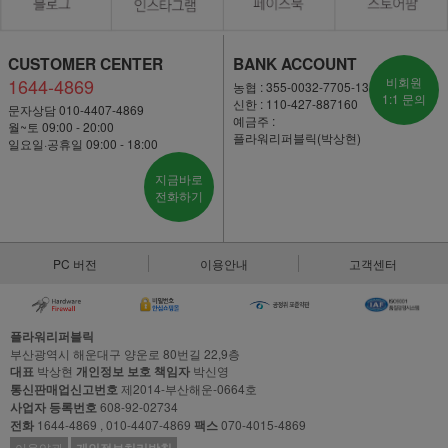
CUSTOMER CENTER
BANK ACCOUNT
1644-4869
비회원
농협 : 355-0032-7705-13
1:1 문의
신한 : 110-427-887160
문자상담 010-4407-4869
예금주 :
월~토 09:00 - 20:00
플라워리퍼블릭(박상현)
일요일·공휴일 09:00 - 18:00
지금바로
전화하기
PC 버전
이용안내
고객센터
플라워리퍼블릭
부산광역시 해운대구 양운로 80번길 22,9층
대표
박상현
개인정보 보호 책임자
박신영
통신판매업신고번호
제2014-부산해운-0664호
사업자 등록번호
608-92-02734
전화
1644-4869 , 010-4407-4869
팩스
070-4015-4869
이용약관