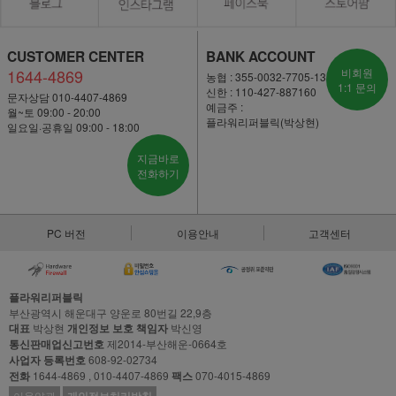
CUSTOMER CENTER
BANK ACCOUNT
1644-4869
비회원
농협 : 355-0032-7705-13
1:1 문의
신한 : 110-427-887160
문자상담 010-4407-4869
예금주 :
월~토 09:00 - 20:00
플라워리퍼블릭(박상현)
일요일·공휴일 09:00 - 18:00
지금바로
전화하기
PC 버전
이용안내
고객센터
플라워리퍼블릭
부산광역시 해운대구 양운로 80번길 22,9층
대표
박상현
개인정보 보호 책임자
박신영
통신판매업신고번호
제2014-부산해운-0664호
사업자 등록번호
608-92-02734
전화
1644-4869 , 010-4407-4869
팩스
070-4015-4869
이용약관