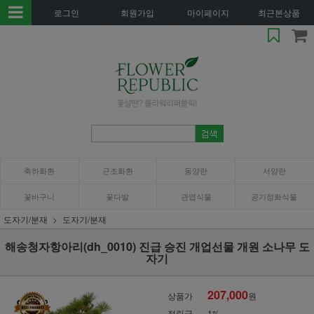
로그인
회원가입
마이페이지
최근본상품
축하화환
근조화환
동양란
서양란
꽃바구니
꽃다발
관엽식물
공기정화식물
도자기/분재
도자기/분재
해송청자항아리(dh_0010) 진급 승진 개업선물 개원 소나무 도
자기
207,000
상품가
원
적립금
1%