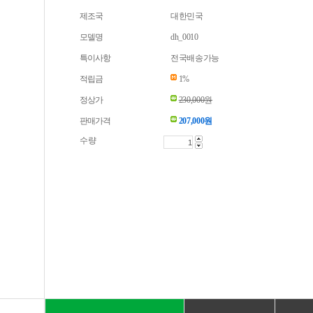
제조국
대한민국
모델명
dh_0010
특이사항
전국배송가능
적립금
1%
정상가
230,000원
판매가격
207,000
원
수량