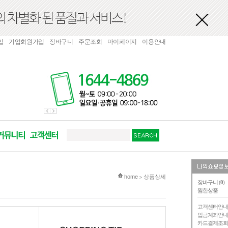
입
기업회원가입
장바구니
주문조회
마이페이지
이용안내
현재 위치
home
상품상세
>
장바구니 (
0
)
찜한상품
고객센터안
입금계좌안
카드결제조