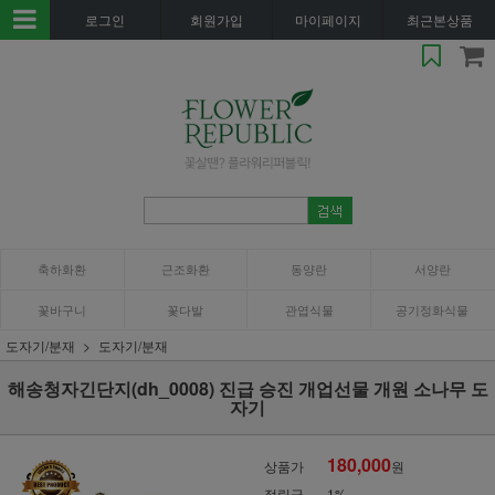
로그인
회원가입
마이페이지
최근본상품
축하화환
근조화환
동양란
서양란
꽃바구니
꽃다발
관엽식물
공기정화식물
도자기/분재
도자기/분재
해송청자긴단지(dh_0008) 진급 승진 개업선물 개원 소나무 도
자기
180,000
상품가
원
적립금
1%