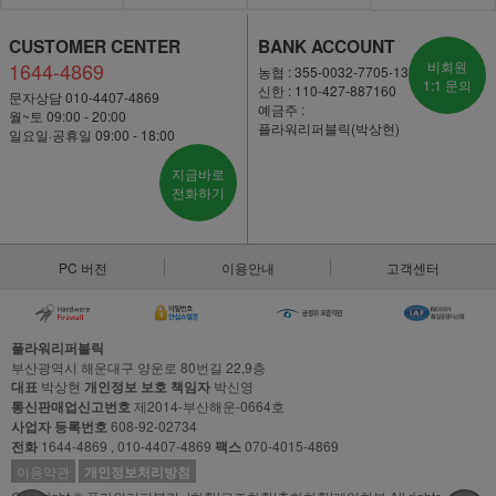
CUSTOMER CENTER
BANK ACCOUNT
1644-4869
비회원
농협 : 355-0032-7705-13
1:1 문의
신한 : 110-427-887160
문자상담 010-4407-4869
예금주 :
월~토 09:00 - 20:00
플라워리퍼블릭(박상현)
일요일·공휴일 09:00 - 18:00
지금바로
전화하기
PC 버전
이용안내
고객센터
플라워리퍼블릭
부산광역시 해운대구 양운로 80번길 22,9층
대표
박상현
개인정보 보호 책임자
박신영
통신판매업신고번호
제2014-부산해운-0664호
사업자 등록번호
608-92-02734
전화
1644-4869 , 010-4407-4869
팩스
070-4015-4869
이용약관
개인정보처리방침