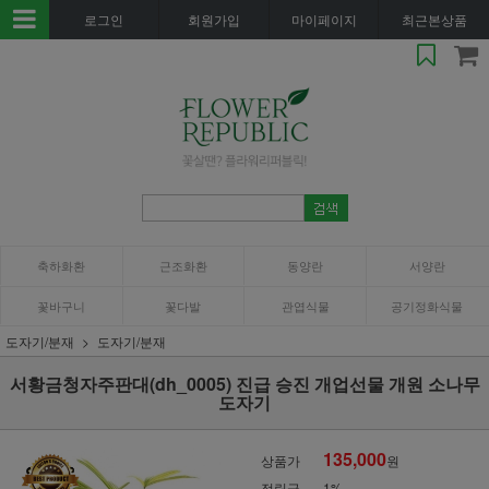
로그인
회원가입
마이페이지
최근본상품
축하화환
근조화환
동양란
서양란
꽃바구니
꽃다발
관엽식물
공기정화식물
도자기/분재
도자기/분재
서황금청자주판대(dh_0005) 진급 승진 개업선물 개원 소나무
도자기
135,000
상품가
원
적립금
1%