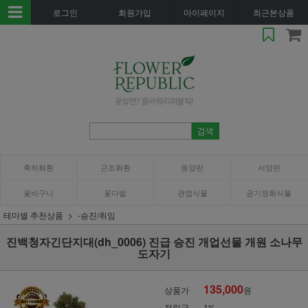
로그인
회원가입
마이페이지
최근본상품
축하화환
근조화환
동양란
서양란
꽃바구니
꽃다발
관엽식물
공기정화식물
테마별 추천상품
-승진/취임
진백청자긴단지대(dh_0006) 진급 승진 개업선물 개원 소나무
도자기
135,000
상품가
원
적립금
1%