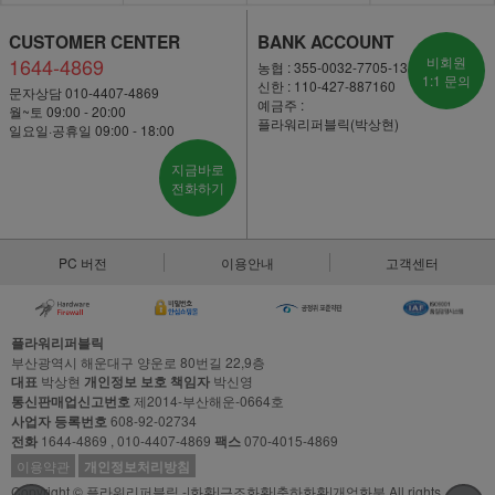
CUSTOMER CENTER
BANK ACCOUNT
1644-4869
비회원
농협 : 355-0032-7705-13
1:1 문의
신한 : 110-427-887160
문자상담 010-4407-4869
예금주 :
월~토 09:00 - 20:00
플라워리퍼블릭(박상현)
일요일·공휴일 09:00 - 18:00
지금바로
전화하기
PC 버전
이용안내
고객센터
플라워리퍼블릭
부산광역시 해운대구 양운로 80번길 22,9층
대표
박상현
개인정보 보호 책임자
박신영
통신판매업신고번호
제2014-부산해운-0664호
사업자 등록번호
608-92-02734
전화
1644-4869 , 010-4407-4869
팩스
070-4015-4869
이용약관
개인정보처리방침
Copyright © 플라워리퍼블릭 -|화환|근조화환|축하화환|개업화분 All rights