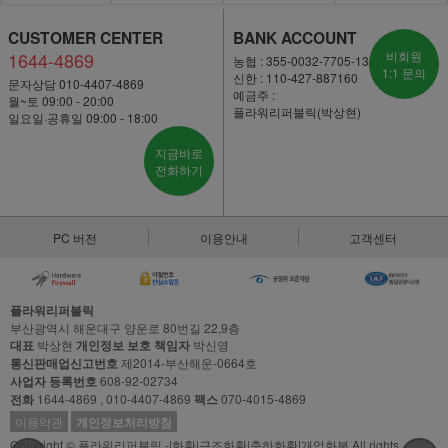
CUSTOMER CENTER
BANK ACCOUNT
1644-4869
비회원
농협 : 355-0032-7705-13
1:1 문의
신한 : 110-427-887160
문자상담 010-4407-4869
예금주 :
월~토 09:00 - 20:00
플라워리퍼블릭(박상현)
일요일·공휴일 09:00 - 18:00
지금바로
전화하기
PC 버전
이용안내
고객센터
플라워리퍼블릭
부산광역시 해운대구 양운로 80번길 22,9층
대표
박상현
개인정보 보호 책임자
박신영
통신판매업신고번호
제2014-부산해운-0664호
사업자 등록번호
608-92-02734
전화
1644-4869 , 010-4407-4869
팩스
070-4015-4869
이용약관
개인정보처리방침
Copyright © 플라워리퍼블릭 -|화환|근조화환|축하화환|개업화분 All rights