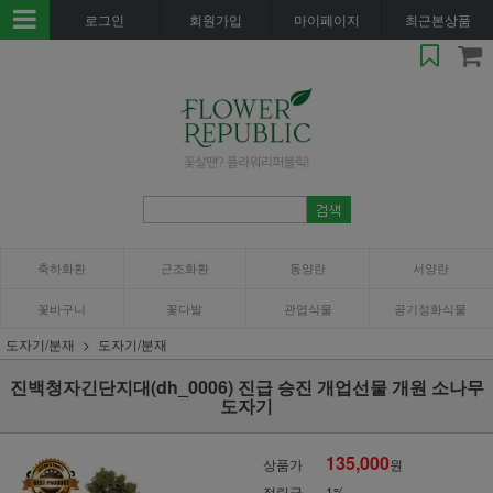
로그인
회원가입
마이페이지
최근본상품
축하화환
근조화환
동양란
서양란
꽃바구니
꽃다발
관엽식물
공기정화식물
도자기/분재
도자기/분재
진백청자긴단지대(dh_0006) 진급 승진 개업선물 개원 소나무
도자기
135,000
상품가
원
적립금
1%