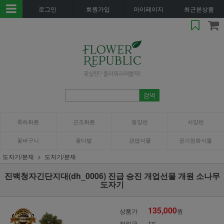
로그인
회원가입
마이페이지
최근본상품
축하화환
근조화환
동양란
서양란
꽃바구니
꽃다발
관엽식물
공기정화식물
도자기/분재
도자기/분재
진백청자긴단지대(dh_0006) 진급 승진 개업선물 개원 소나무
도자기
135,000
상품가
원
적립금
1%