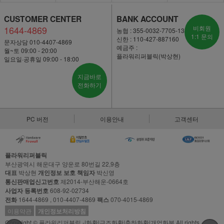
CUSTOMER CENTER
BANK ACCOUNT
1644-4869
비회원
농협 : 355-0032-7705-13
1:1 문의
신한 : 110-427-887160
문자상담 010-4407-4869
예금주 :
월~토 09:00 - 20:00
플라워리퍼블릭(박상현)
일요일·공휴일 09:00 - 18:00
지금바로
전화하기
PC 버전
이용안내
고객센터
플라워리퍼블릭
부산광역시 해운대구 양운로 80번길 22,9층
대표
박상현
개인정보 보호 책임자
박신영
통신판매업신고번호
제2014-부산해운-0664호
사업자 등록번호
608-92-02734
전화
1644-4869 , 010-4407-4869
팩스
070-4015-4869
이용약관
개인정보처리방침
Copyright © 플라워리퍼블릭 -|화환|근조화환|축하화환|개업화분 All rights