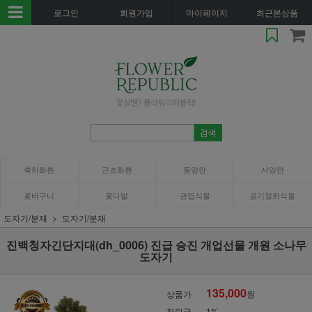
로그인
회원가입
마이페이지
최근본상품
축하화환
근조화환
동양란
서양란
꽃바구니
꽃다발
관엽식물
공기정화식물
도자기/분재
도자기/분재
진백청자긴단지대(dh_0006) 진급 승진 개업선물 개원 소나무
도자기
135,000
상품가
원
적립금
1%