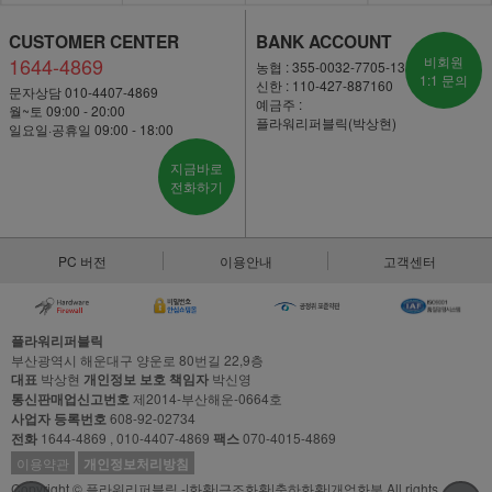
CUSTOMER CENTER
BANK ACCOUNT
1644-4869
비회원
농협 : 355-0032-7705-13
1:1 문의
신한 : 110-427-887160
문자상담 010-4407-4869
예금주 :
월~토 09:00 - 20:00
플라워리퍼블릭(박상현)
일요일·공휴일 09:00 - 18:00
지금바로
전화하기
PC 버전
이용안내
고객센터
플라워리퍼블릭
부산광역시 해운대구 양운로 80번길 22,9층
대표
박상현
개인정보 보호 책임자
박신영
통신판매업신고번호
제2014-부산해운-0664호
사업자 등록번호
608-92-02734
전화
1644-4869 , 010-4407-4869
팩스
070-4015-4869
이용약관
개인정보처리방침
Copyright © 플라워리퍼블릭 -|화환|근조화환|축하화환|개업화분 All rights