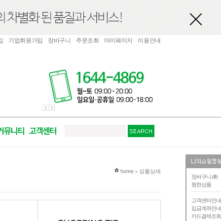
입
기업회원가입
장바구니
주문조회
마이페이지
이용안내
현재 위치
home
상품상세
>
장바구니 (
0
)
찜한상품
고객센터안
입금계좌안
카드결제조