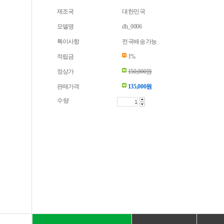
제조국
대한민국
모델명
dh_0006
특이사항
전국배송가능
적립금
1%
정상가
150,000원
판매가격
135,000
원
수량