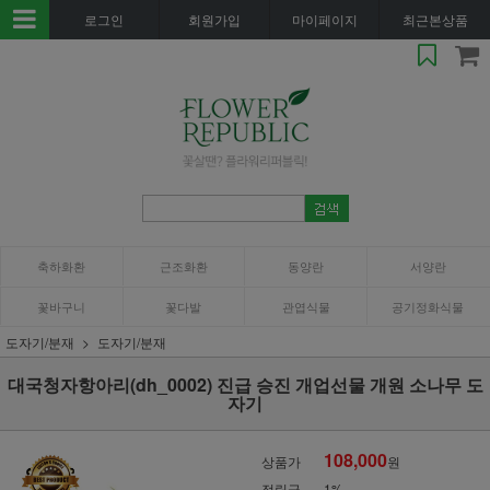
로그인
회원가입
마이페이지
최근본상품
축하화환
근조화환
동양란
서양란
꽃바구니
꽃다발
관엽식물
공기정화식물
도자기/분재
도자기/분재
대국청자항아리(dh_0002) 진급 승진 개업선물 개원 소나무 도
자기
108,000
상품가
원
적립금
1%