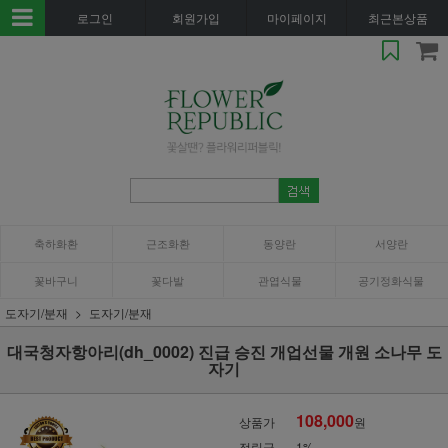
로그인
회원가입
마이페이지
최근본상품
축하화환
근조화환
동양란
서양란
꽃바구니
꽃다발
관엽식물
공기정화식물
도자기/분재
도자기/분재
대국청자항아리(dh_0002) 진급 승진 개업선물 개원 소나무 도
자기
108,000
상품가
원
적립금
1%