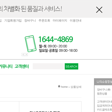
입
기업회원가입
장바구니
주문조회
마이페이지
이용안내
현재 위치
home
상품상세
>
장바구니 (
0
)
찜한상품
고객센터안
입금계좌안
카드결제조