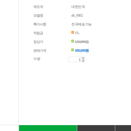
제조국
대한민국
모델명
dh_0002
특이사항
전국배송가능
적립금
1%
정상가
120,000원
판매가격
108,000
원
수량