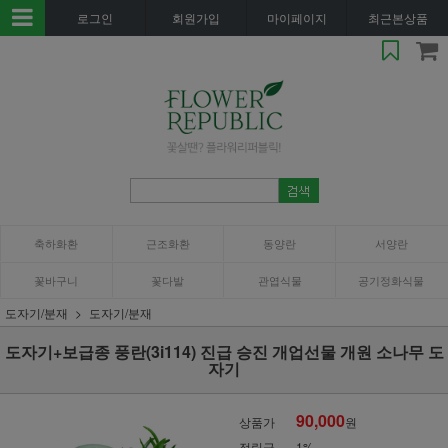
로그인
회원가입
마이페이지
최근본상품
축하화환
근조화환
동양란
서양란
꽃바구니
꽃다발
관엽식물
공기정화식물
도자기/분재
도자기/분재
도자기+보급종 풍란(3i114) 진급 승진 개업선물 개원 소나무 도
자기
90,000
상품가
원
적립금
1%