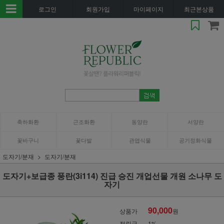
로그인
회원가입
마이페이지
최근본상품
축하화환
근조화환
동양란
서양란
꽃바구니
꽃다발
관엽식물
공기정화식물
도자기/분재
도자기/분재
도자기+보급종 풍란(3i114) 진급 승진 개업선물 개원 소나무 도
자기
90,000
상품가
원
적립금
1%