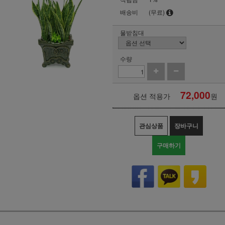
배송비
(무료)
물받침대
수량
72,000
옵션 적용가
원
관심상품
장바구니
구매하기