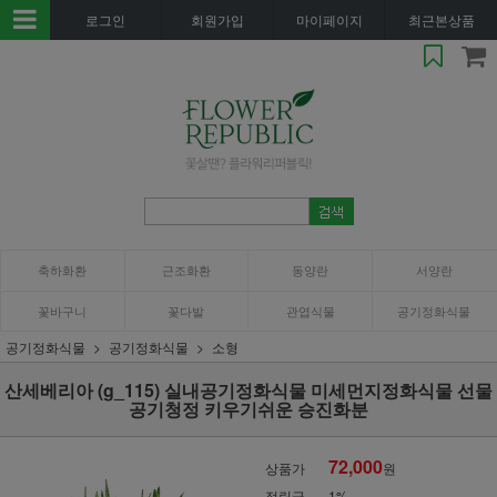
로그인
회원가입
마이페이지
최근본상품
축하화환
근조화환
동양란
서양란
꽃바구니
꽃다발
관엽식물
공기정화식물
공기정화식물
공기정화식물
소형
산세베리아 (g_115) 실내공기정화식물 미세먼지정화식물 선물
공기청정 키우기쉬운 승진화분
72,000
상품가
원
적립금
1%