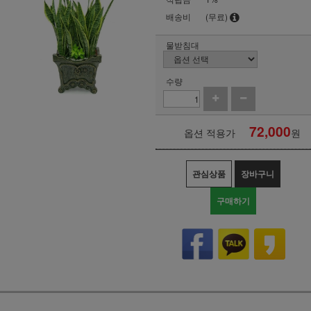
배송비
(무료)
물받침대
수량
72,000
옵션 적용가
원
관심상품
장바구니
구매하기