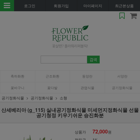
로그인
회원가입
마이페이지
최근본상품
축하화환
근조화환
동양란
서양란
꽃바구니
꽃다발
관엽식물
공기정화식물
공기정화식물
공기정화식물
소형
산세베리아 (g_115) 실내공기정화식물 미세먼지정화식물 선물
공기청정 키우기쉬운 승진화분
72,000
상품가
원
적립금
1%