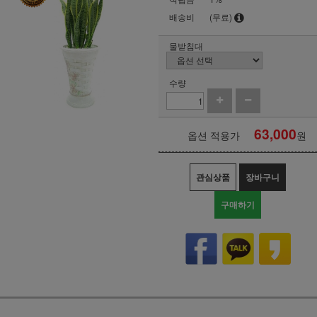
배송비
(무료)
물받침대
수량
63,000
옵션 적용가
원
관심상품
장바구니
구매하기