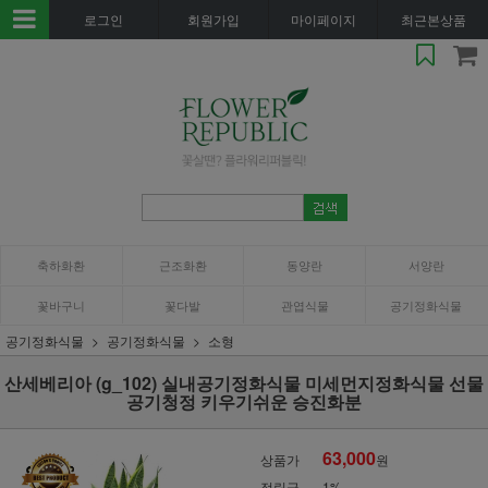
로그인
회원가입
마이페이지
최근본상품
축하화환
근조화환
동양란
서양란
꽃바구니
꽃다발
관엽식물
공기정화식물
공기정화식물
공기정화식물
소형
산세베리아 (g_102) 실내공기정화식물 미세먼지정화식물 선물
공기청정 키우기쉬운 승진화분
63,000
상품가
원
적립금
1%