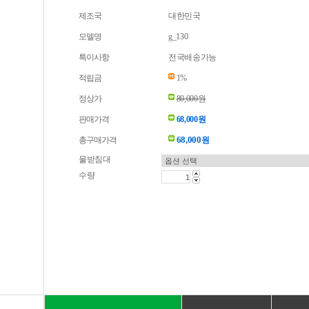
제조국
대한민국
모델명
g_130
특이사항
전국배송가능
적립금
1%
정상가
80,000원
판매가격
68,000원
68,000
총구매가격
원
물받침대
수량