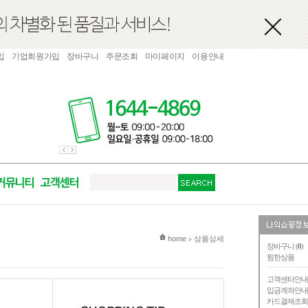
입
기업회원가입
장바구니
주문조회
마이페이지
이용안내
현재 위치
home
상품상세
>
장바구니 (
0
)
찜한상품
고객센터안
입금계좌안
카드결제조