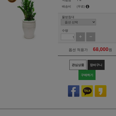
배송비
(무료)
물받침대
수량
68,000
옵션 적용가
원
관심상품
장바구니
구매하기