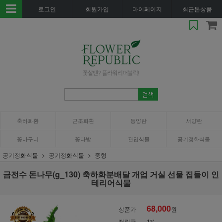
로그인
회원가입
마이페이지
최근본상품
축하화환
근조화환
동양란
서양란
꽃바구니
꽃다발
관엽식물
공기정화식물
공기정화식물
공기정화식물
중형
금전수 돈나무(g_130) 축하화분배달 개업 거실 선물 집들이 인
테리어식물
68,000
상품가
원
적립금
1%