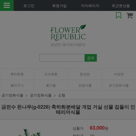
로그인
회원가입
마이페이지
최근본상품
축하화환
근조화환
동양란
서양란
꽃바구니
꽃다발
관엽식물
공기정화식물
공기정화식물
공기정화식물
소형
금전수 돈나무(g-0226) 축하화분배달 개업 거실 선물 집들이 인
테리어식물
63,000
상품가
원
적립금
1%