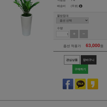
배송비
(무료)
물받침대
수량
63,000
옵션 적용가
원
관심상품
장바구니
구매하기