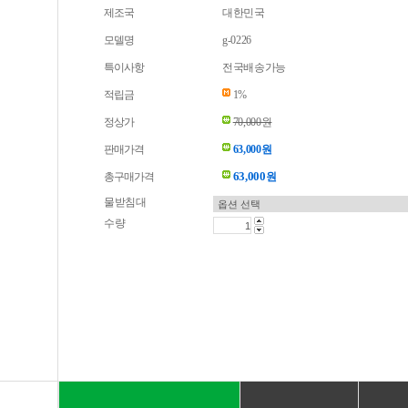
제조국
대한민국
모델명
g-0226
특이사항
전국배송가능
적립금
1%
정상가
70,000원
판매가격
63,000원
63,000
총구매가격
원
물받침대
수량