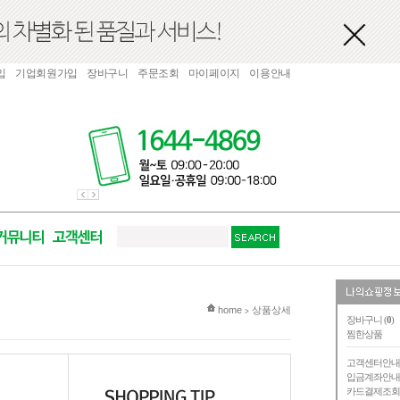
입
기업회원가입
장바구니
주문조회
마이페이지
이용안내
현재 위치
home
상품상세
>
장바구니 (
0
)
찜한상품
고객센터안
입금계좌안
카드결제조