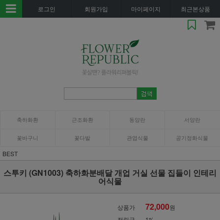
로그인
회원가입
마이페이지
최근본상품
축하화환
근조화환
동양란
서양란
꽃바구니
꽃다발
관엽식물
공기정화식물
BEST
스투키 (GN1003) 축하화분배달 개업 거실 선물 집들이 인테리
어식물
72,000
상품가
원
적립금
1%