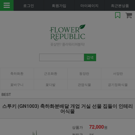
로그인
회원가입
마이페이지
최근본상품
축하화환
근조화환
동양란
서양란
꽃바구니
꽃다발
관엽식물
공기정화식물
BEST
스투키 (GN1003) 축하화분배달 개업 거실 선물 집들이 인테리
어식물
72,000
상품가
원
적립금
1%