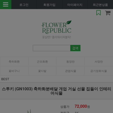
로그인
회원가입
마이페이지
최근본상품
축하화환
근조화환
동양란
서양란
꽃바구니
꽃다발
관엽식물
공기정화식물
BEST
스투키 (GN1003) 축하화분배달 개업 거실 선물 집들이 인테리
어식물
72,000
상품가
원
적립금
1%