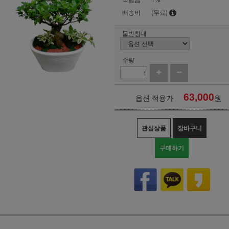
배송비
(무료)
물받침대
수량
63,000
옵션 적용가
원
관심상품
장바구니
구매하기