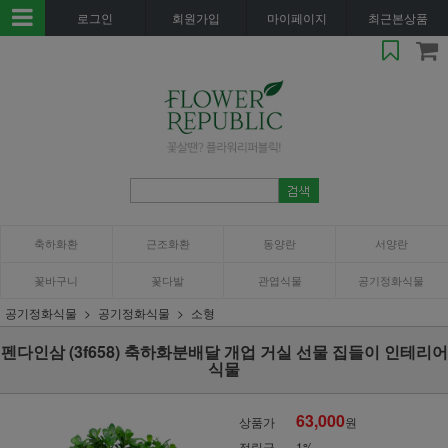
로그인
회원가입
마이페이지
최근본상품
축하화환
근조화환
동양란
서양란
꽃바구니
꽃다발
관엽식물
공기정화식물
공기정화식물
공기정화식물
소형
펜다인삼 (3f658) 축하화분배달 개업 거실 선물 집들이 인테리어
식물
63,000
상품가
원
적립금
1%