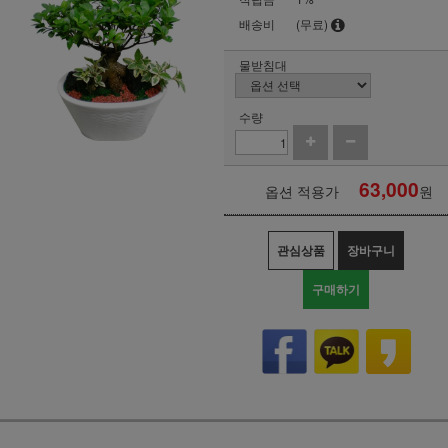
배송비
(무료)
물받침대
수량
63,000
옵션 적용가
원
관심상품
장바구니
구매하기