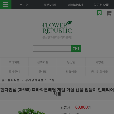
로그인
회원가입
마이페이지
최근본상품
축하화환
근조화환
동양란
서양란
꽃바구니
꽃다발
관엽식물
공기정화식물
공기정화식물
공기정화식물
소형
펜다인삼 (3f658) 축하화분배달 개업 거실 선물 집들이 인테리어
식물
63,000
상품가
원
적립금
1%