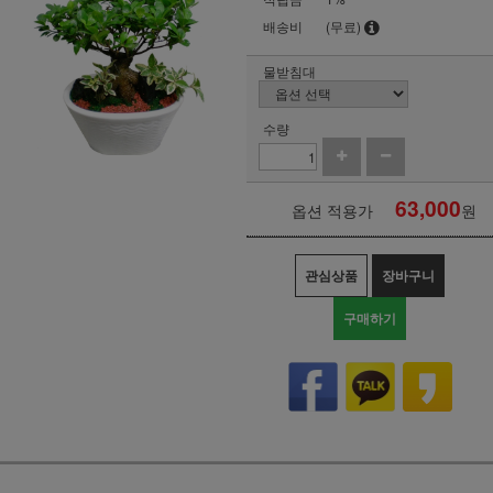
배송비
(무료)
물받침대
수량
63,000
옵션 적용가
원
관심상품
장바구니
구매하기