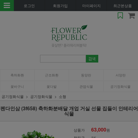
로그인
회원가입
마이페이지
최근본상품
축하화환
근조화환
동양란
서양란
꽃바구니
꽃다발
관엽식물
공기정화식물
공기정화식물
공기정화식물
소형
펜다인삼 (3f658) 축하화분배달 개업 거실 선물 집들이 인테리어
식물
63,000
상품가
원
적립금
1%