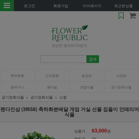
로그인
회원가입
마이페이지
최근본상품
축하화환
근조화환
동양란
서양란
꽃바구니
꽃다발
관엽식물
공기정화식물
공기정화식물
공기정화식물
소형
펜다인삼 (3f658) 축하화분배달 개업 거실 선물 집들이 인테리어
식물
63,000
상품가
원
적립금
1%