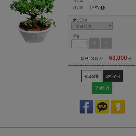
배송비
(무료)
물받침대
수량
63,000
옵션 적용가
원
관심상품
장바구니
구매하기