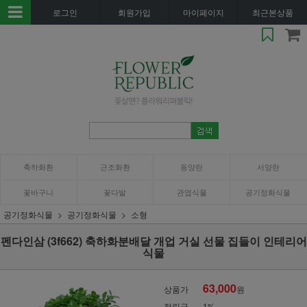
로그인
회원가입
마이페이지
최근본상품
축하화환
근조화환
동양란
서양란
꽃바구니
꽃다발
관엽식물
공기정화식물
공기정화식물
공기정화식물
소형
펜다인삼 (3f662) 축하화분배달 개업 거실 선물 집들이 인테리어
식물
63,000
상품가
원
적립금
1%