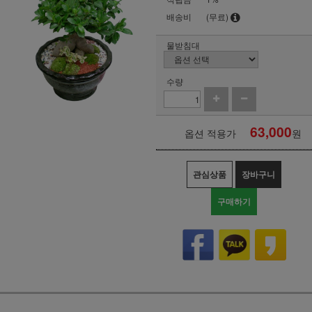
배송비
(무료)
물받침대
수량
63,000
옵션 적용가
원
관심상품
장바구니
구매하기